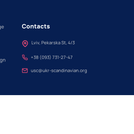
Contacts
ge
Lviv, Pekarska St, 4/3
+38 (093) 731-27-47
ign
usc@ukr-scandinavian.org