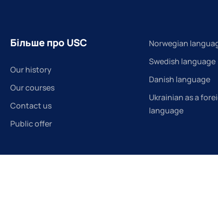
Більше про USC
Norwegian langua
Swedish language
Our history
Danish language
Our courses
Ukrainian as a fore
Contact us
language
Public offer
© 2014 - 2026 Українсько-скандинавський центр