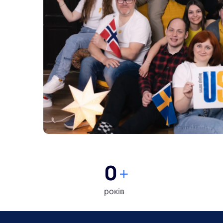
0
+
років