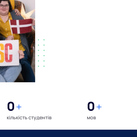
0
0
+
+
кількість студентів
мов