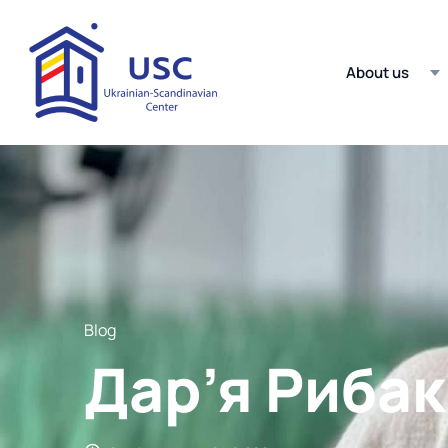
About us
Blog
Дар’я Рибак