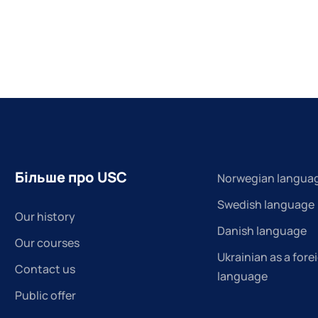
Більше про USC
Norwegian langua
Swedish language
Our history
Danish language
Our courses
Ukrainian as a fore
Contact us
language
Public offer