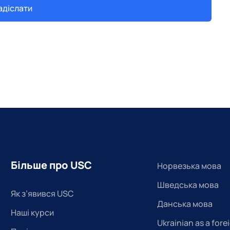
адіслати
Більше про USC
Норвезька мова
Шведська мова
Як з’явився USC
Данська мова
Наші курси
Ukrainian as a fore