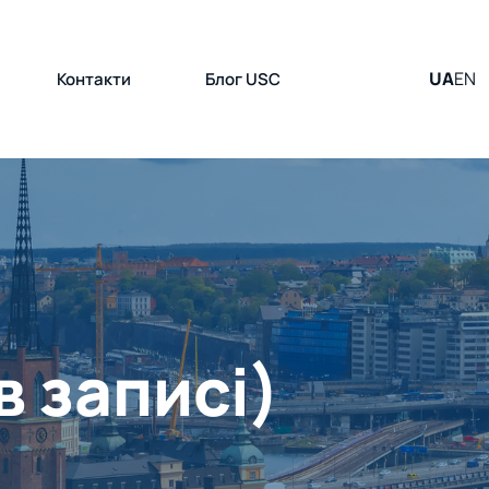
UA
EN
Контакти
Блог USC
 записі)