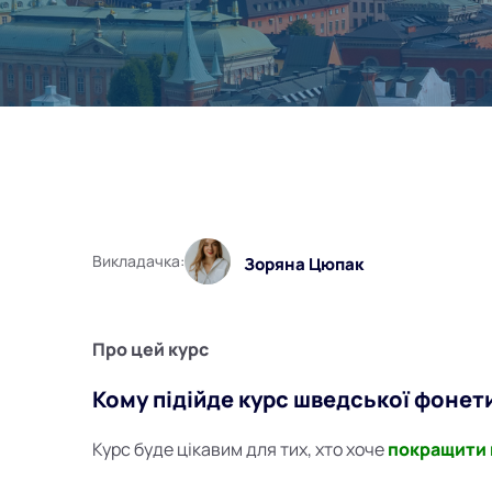
Викладачка:
Зоряна Цюпак
Про цей курс
Кому підійде курс шведської фонет
Курс буде цікавим для тих, хто хоче
покращити 