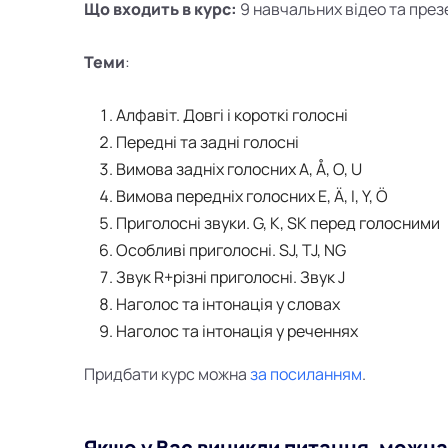
Що входить в курс:
9 навчальних відео та през
Теми
:
Алфавіт. Довгі і короткі голосні
Передні та задні голосні
Вимова задніх голосних A, Å, O, U
Вимова передніх голосних E, Ä, I, Y, Ö
Приголосні звуки. G, K, SK перед голосними
Особливі приголосні. SJ, TJ, NG
Звук R+різні приголосні. Звук J
Наголос та інтонація у словах
Наголос та інтонація у реченнях
Придбати курс можна
за посиланням
.
Якщо у Вас виникли питання, можна