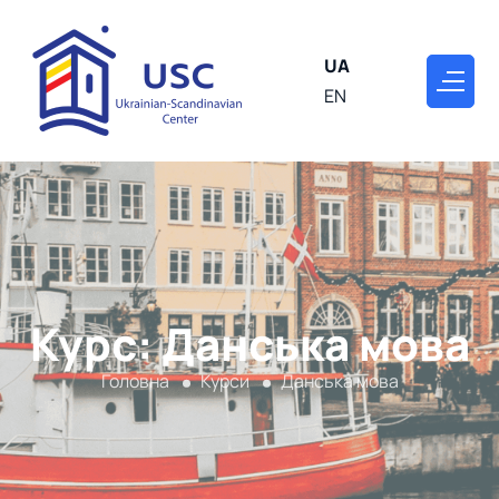
UA
EN
Курс: Данська мова
Головна
Курси
Данська мова