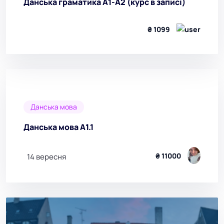
Данська граматика А1-А2 (курс в записі)
₴ 1099
Данська мова
Данська мова А1.1
₴ 11000
14 вересня