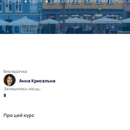
Головна
Курси
Данська мова / підготовка до PD2
Викладачка:
Анна Крисальна
Залишилось місць:
8
Про цей курс