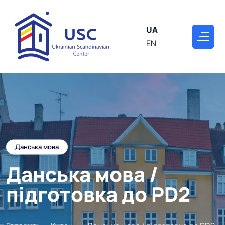
UA
EN
Данська мова
Данська мова /
підготовка до PD2