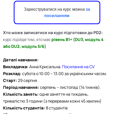
Зареєструватися на курс можна
за
посиланням
Хто може записатися на курс підготовки до PD2:
курс підійде тим, хто має
рівень B1+ (DU3, модуль 4
або DU2, модуль 5/6)
Деталі навчання:
Викладачка:
Анна Крисальна.
Посилання на CV
Розклад:
субота о
10:00 – 13:00 за українським часом.
Старт:
29 серпня
Період навчання:
серпень – листопад (14 тижнів).
Кількість занять:
одне заняття на
тиждень,
тривалістю 3 години (з перервами кожні 45 хвилин)
Кількість студентів:
8 студентів