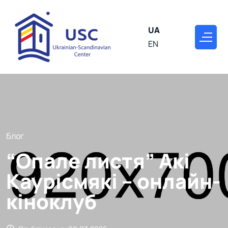
UA
EN
Блог
“Опале листя” Акі
Каурісмякі – онлайн-
кіноклуб