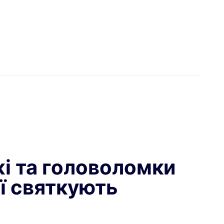
жі та головоломки
ії святкують