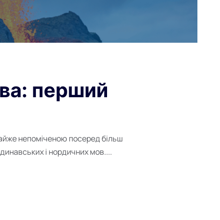
ва: перший
айже непоміченою посеред більш
инавських і нордичних мов....