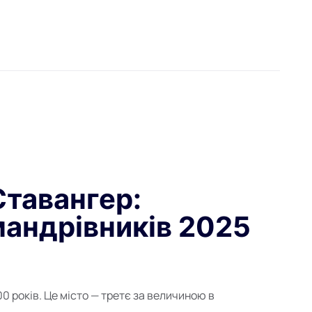
Ставангер:
мандрівників 2025
 років. Це місто — третє за величиною в