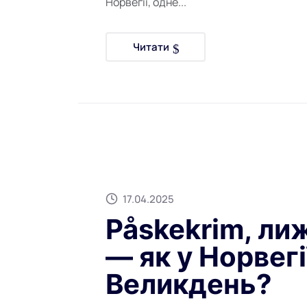
Норвегії, одне...
Читати
17.04.2025
Påskekrim, ли
— як у Норвег
Великдень?