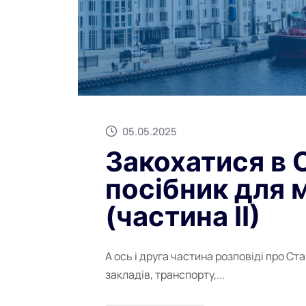
05.05.2025
Закохатися в 
посібник для 
(частина ІІ)
А ось і друга частина розповіді про С
закладів, транспорту,...