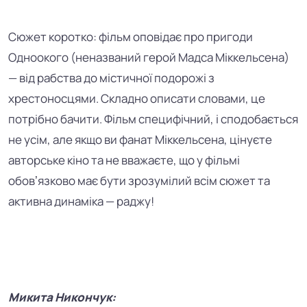
Сюжет коротко: фільм оповідає про пригоди
Одноокого (неназваний герой Мадса Міккельсена)
— від рабства до містичної подорожі з
хрестоносцями. Складно описати словами, це
потрібно бачити. Фільм специфічний, і сподобається
не усім, але якщо ви фанат Міккельсена, цінуєте
авторське кіно та не вважаєте, що у фільмі
обовʼязково має бути зрозумілий всім сюжет та
активна динаміка — раджу!
Микита Никончук: