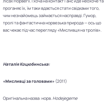
лісах Норвегії. І хоча на контакт Ганс йде неохоче та
проганяє їх, їм таки вдається стати свідками того,
чим незнайомець займається насправді. Гумор,
тролі та фантастична норвезька природа
—
ось що
вас чекає під час перегляду
«
Мисливця на тролів
»
.
Наталія Коцюбинська:
«Мисливці за головами»
(2011)
Оригінальна назва: норв.
Hodejegerne