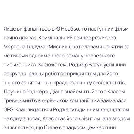
Якщо ви фанат творів Ю Несбьо, то наступний фільм
точно для вас.
Кримінальний трилер режисера
Мортена Тілдума
«Мисливці за головами» знятий за
мотивами
однойменного роману норвезького
письменника. За сюжетом, Роджер Браун успішний
рекрутер, але ця робота є прикриттям для його
іншого заняття — він краде картини у своїх клієнтів.
Дружина Роджера, Діана знайомить його з
Класом
Ґреве, який був керівником компанії, яка займалася
GPS. Клас видається Роджеру відмінним кандидатом
на одну з посад. Клас стає його клієнтом, але згодом
виявляється, що Ґреве є спадкоємцем картини