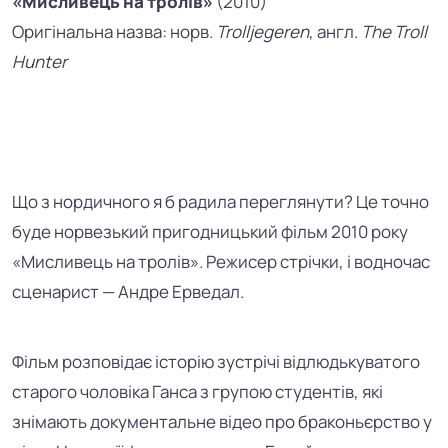
«
Мисливець на тролів
»
(2010)
Оригінальна назва: норв.
Trolljegeren
, англ.
The Troll
Hunter
Що з нордичного я б радила переглянути? Це точно
буде норвезький пригодницький фільм 2010 року
«Мисливець на тролів»
.
Режисер стрічки, і водночас
сценарист
—
Андре Ерведал.
Фільм розповідає історію зустрічі відлюдькуватого
старого чоловіка Ганса з групою студентів, які
знімають документальне відео про браконьєрство у