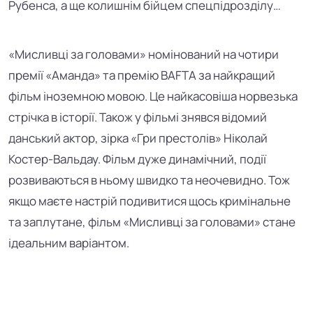
Рубенса, а ще колишнім бійцем спецпідрозділу…
«Мисливці за головами» номінований на ч
отири
премії «Аманда» та премію BAFTA за найкращий
фільм іноземною мовою. Це найкасовіша норвезька
стрічка в історії. Також у фільмі знявся відомий
данський актор, зірка
«
Гри престолів
»
Ніколай
Костер-Вальдау. Фільм дуже динамічний, події
розвиваються в ньому швидко та неочевидно. Тож
якщо маєте настрій подивитися щось кримінальне
та заплутане, фільм
«Мисливці за головами» стане
ідеальним варіантом.