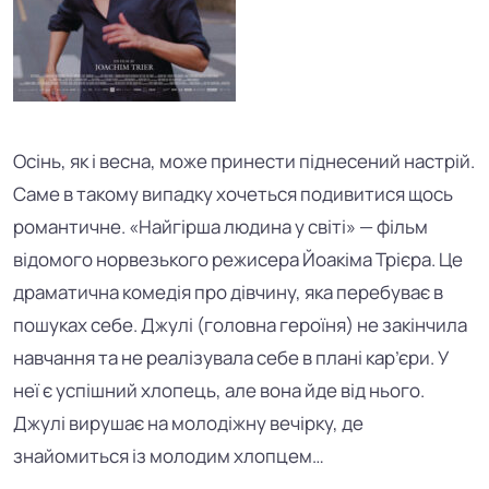
Осінь, як і весна, може принести піднесений настрій.
Саме в такому випадку хочеться подивитися щось
романтичне. «Найгірша людина у світі» — фільм
відомого норвезького режисера Йоакіма Трієра. Це
драматична комедія про дівчину, яка перебуває в
пошуках себе. Джулі (головна героїня) не закінчила
навчання та не реалізувала себе в плані кар’єри. У
неї є успішний хлопець, але вона йде від нього.
Джулі вирушає на молодіжну вечірку, де
знайомиться із молодим хлопцем…