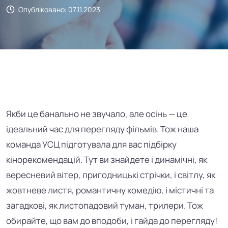
Опубліковано: 07.11.2023
Якби це банально не звучало, але осінь
—
це
ідеальний час для перегляду фільмів. Тож наша
команда УСЦ підготувала для вас підбірку
кінорекомендацій. Тут ви знайдете і динамічні, як
вересневий вітер, пригодницькі стрічки, і світлу, як
жовтневе листя, романтичну комедію, і містичні та
загадкові, як листопадовий туман, трилери. Тож
обирайте, що вам до вподоби, і гайда до перегляду!