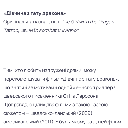
«Дівчина з тату дракона»
Оригінальна назва:
англ.
The Girl with the Dragon
Tattoo,
шв
. Män som hatar kvinnor
Тим, хто любить напружені драми, можу
порекомендувати фільм «Дівчина з тату дракона»,
що знятий за мотивами однойменного триллера
шведського письменника Стіґа Ларссона.
Щоправда, є цілих два фільми з такою назвою і
сюжетом — шведсько-данський (2009) і
американський (2011). У будь-якому разі, цей фільм