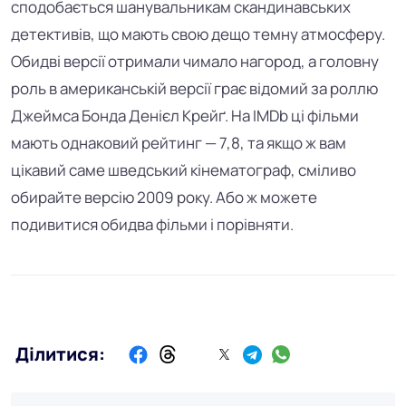
сподобається шанувальникам скандинавських
детективів, що мають свою дещо темну атмосферу.
Обидві версії отримали чимало нагород, а головну
роль в американській версії грає відомий за роллю
Джеймса Бонда Денієл Крейґ. На IMDb ці фільми
мають однаковий рейтинг — 7,8, та якщо ж вам
цікавий саме шведський кінематограф, сміливо
обирайте версію 2009 року. Або ж можете
подивитися обидва фільми і порівняти.
Ділитися: