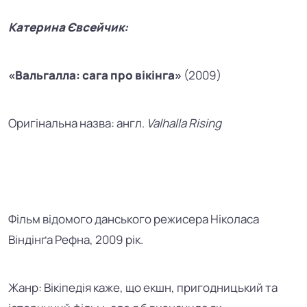
Катерина Євсейчик:
«Вальгалла: сага про вікінга»
(2009)
Оригінальна назва: англ.
Valhalla Rising
Фільм відомого данського режисера Ніколаса
Віндінґа Рефна, 2009 рік.
Жанр: Вікіпедія каже, що екшн, пригодницький та