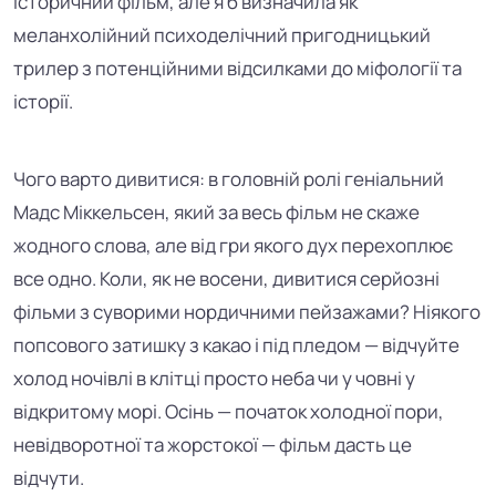
історичний фільм, але я б визначила як
меланхолійний психоделічний пригодницький
трилер з потенційними відсилками до міфології та
історії.
Чого варто дивитися: в головній ролі геніальний
Мадс Міккельсен, який за весь фільм не скаже
жодного слова, але від гри якого дух перехоплює
все одно. Коли, як не восени, дивитися серйозні
фільми з суворими нордичними пейзажами? Ніякого
попсового затишку з какао і під пледом — відчуйте
холод ночівлі в клітці просто неба чи у човні у
відкритому морі. Осінь — початок холодної пори,
невідворотної та жорстокої — фільм дасть це
відчути.