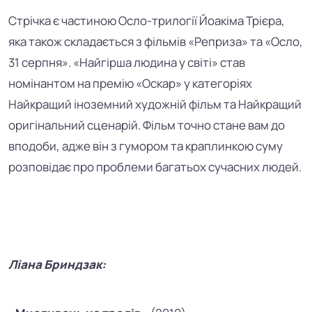
Стрічка є частиною Осло-трилогії Йоакіма Трієра,
яка також складається з фільмів «Реприза» та «Осло,
31 серпня». «Найгірша людина у світі» став
номінантом на премію «Оскар» у категоріях
Найкращий іноземний художній фільм та Найкращий
оригінальний сценарій. Фільм точно стане вам до
вподоби, адже він з гумором та краплинкою суму
розповідає про проблеми багатьох сучасних людей.
Ліана Бриндзак: