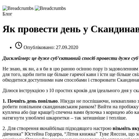
Блог
Як провести день у Скандинаві
Опубліковано: 27.09.2020
Дисклеймер: це дуже суб’єктивний спосіб провести дуже суб
Не знаю, як ви, а я би в цю ранню осінню пору із задоволенням
для того, щоби пити ще більше гарячої кави і їсти ще більше св
обходитися доступними нам способами і створювати Скандинаві
Ділюся інструкцією з 10 простих кроків для ідеального дня у с
1. Почніть день повільно
. Нікуди не поспішаючи, неквапливо зб
робити повільним скандинавським ранком? Вийти на пробіжку / в
куплена або (ще краще!) спечена вами булочка з корицею або ка
натягнути улюблені шкарпетки – так затишніше і тепліше.
2. Для створення якнайбільш підходящого настрою
візьміть як
дівчинка” Юстейна Гордера, “Літня книжка” Туве Янссон, що з