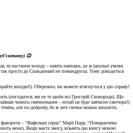
уб’єктивну) 😉
, ні настання холоду – навіть навпаки, це ж ідеальні умови
аз так просто до Скандинавії не помандруєш. Тому доводиться
ирайте вихідні!). Обережно, ви можете втягнутися у цю справу!
овить (погодьтеся, ми не те щоби всі Григорій Сковорода). Що
заївши чимось смачненьким – нехай це буде завчасно (звечора!)
темінь, але по-доброму, бо ж зате свічки можна запалити,
і фаворити – “Вафельне серце” Марії Парр, “Помаранчева
иніть мене). Якщо маєте змогу, візьміть цю книгу мовою