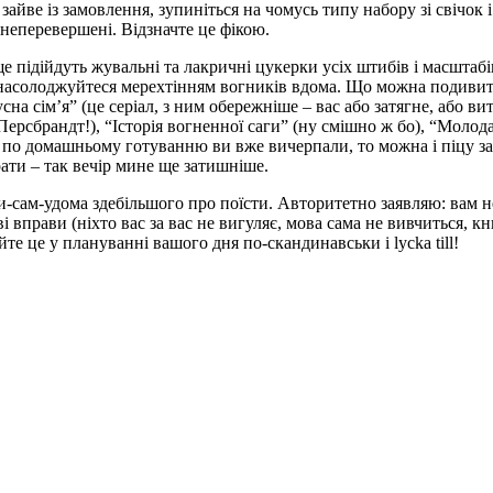
се зайве із замовлення, зупиніться на чомусь типу набору зі свіч
неперевершені. Відзначте це фікою.
 підійдуть жувальні та лакричні цукерки усіх штибів і масштабі
ди, насолоджуйтеся мерехтінням вогників вдома. Що можна подивит
сна сім’я” (це серіал, з ним обережніше – вас або затягне, або ви
Персбрандт!), “Історія вогненної саги” (ну смішно ж бо), “Молод
т по домашньому готуванню ви вже вичерпали, то можна і піцу за
рати – так вечір мине ще затишніше.
-сам-удома здебільшого про поїсти. Авторитетно заявляю: вам не
ові вправи (ніхто вас за вас не вигуляє, мова сама не вивчиться,
йте це у плануванні вашого дня по-скандинавськи і lycka till!