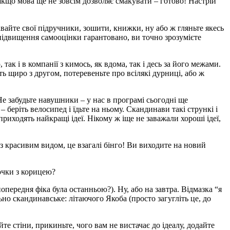
якщо мова ще не зовсім дозволяє смакувати – готово! Настрій
вайте свої підручники, зошити, книжки, ну або ж гляньте якесь
 підвищення самооцінки гарантовано, ви точно зрозумієте
ак і в компанії з кимось, як вдома, так і десь за його межами.
ть щиро з другом, потеревеньте про всілякі дурниці, або ж
. Не забудьте навушники – у нас в програмі сьогодні ще
– беріть велосипед і їдьте на ньому. Скандинави такі стрункі і
приходять найкращі ідеї. Нікому ж іще не заважали хороші ідеї,
 з красивим видом, це взагалі бінго! Ви виходите на новий
лочки з корицею?
попередня фіка була останньою?). Ну, або на завтра. Відмазка “я
льно скандинавське:
літаючого Якоба
(просто загугліть це, до
е стіни, прикиньте, чого вам не вистачає до ідеалу, додайте