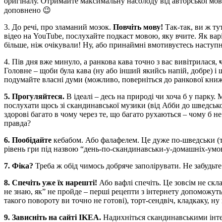
оригіналу. Отримайте максимальну насолоду від авторської мови
доповнено 😉
3. До речі, про зламаний мозок.
Повчіть мову!
Так-так, ви ж ту
відео на YouTube, послухайте подкаст мовою, яку вчите. Як вар
більше, ніж очікували! Ну, або принаймні вмотивуєтесь наступн
4. Пів дня вже минуло, а ранкова кава точно з вас вивітрилася,
Головне – щоби була кава (ну або інший якийсь напій, добре) і 
подумайте власні думи (можливо, поверніться до ранкової кни
5. Прогуляйтеся.
В ідеалі – десь на природі чи хоча б у парку. 
послухати щось зі скандинавської музики (від Абби до шведського
здорові багато в чому через те, що багато рухаються – чому б н
правда?
6. Пообідайте
кебабом. Або фалафелем. Це дуже по-шведськи (так
рівень гри під назвою “день-по-скандинавськи-у-домашніх-умов
7. Фіка?
Треба ж обід чимось добряче заполірувати. Не забудьте
8. Спечіть уже їх нарешті!
Або вафлі спечіть. Це зовсім не скла
не знаю, як” не пройде – перші рецепти з інтернету допоможу
такого повороту ви точно не готові), торт-сендвіч, кладкаку, ну
9. Зависніть на сайті IKEA.
Надихніться скандинавськими інтер’