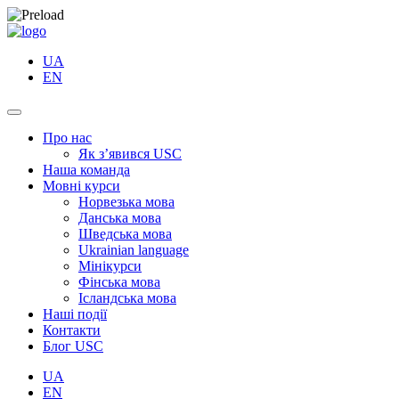
UA
EN
Про нас
Як з’явився USC
Наша команда
Мовні курси
Норвезька мова
Данська мова
Шведська мова
Ukrainian language
Мінікурси
Фінська мова
Ісландська мова
Наші події
Контакти
Блог USC
UA
EN