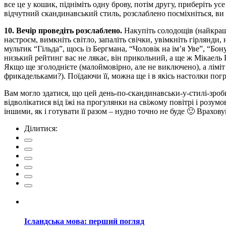
все це у кошик, підніміть одну брову, потім другу, приберіть у
відчутний скандинавський стиль, розслаблено посміхніться, ви 
10. Вечір проведіть розслаблено.
Накупіть солодощів (найкраще
настроєм, вимкніть світло, запаліть свічки, увімкніть гірлян
мультик “Гільда”, щось із Бергмана, “Чоловік на ім’я Уве”, “Бону
низький рейтинг вас не лякає, він прикольний, а ще ж Мікаель 
Якщо ще зголоднієте (малоймовірно, але не виключено), а лімі
фрикадельками?). Поїдаючи її, можна ще і в якісь настолки пог
Вам могло здатися, що цей день-по-скандинавськи-у-стилі-зроби
відволікатися від їжі на прогулянки на свіжому повітрі і розум
іншими, як і готувати її разом – нудно точно не буде 🙂 Врахову
Ділитися:
Ісландська мова: перший погляд