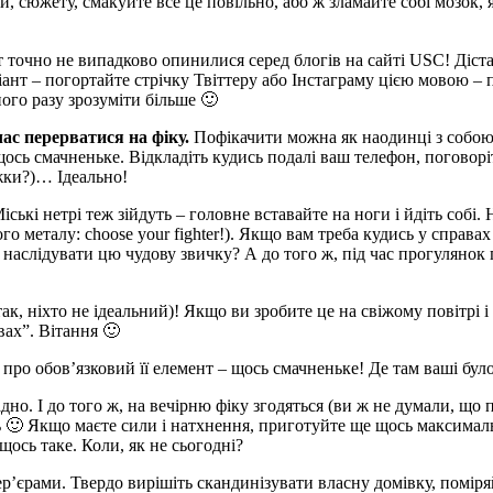
, сюжету, смакуйте все це повільно, або ж зламайте собі мозок, 
т точно не випадково опинилися серед блогів на сайті USC! Діста
іант – погортайте стрічку Твіттеру або Інстаграму цією мовою –
ого разу зрозуміти більше 🙂
час перерватися на фіку.
Пофікачити можна як наодинці з собою, т
щось смачненьке. Відкладіть кудись подалі ваш телефон, поговорі
жки?)… Ідеально!
Міські нетрі теж зійдуть – головне вставайте на ноги і йдіть собі
 металу: choose your fighter!). Якщо вам треба кудись у справах 
е наслідувати цю чудову звичку? А до того ж, під час прогулянок 
, ніхто не ідеальний)! Якщо ви зробите це на свіжому повітрі і
ах”. Вітання 🙂
 про обов’язковий її елемент – щось смачненьке! Де там ваші бу
дно. І до того ж, на вечірню фіку згодяться (ви ж не думали, що 
ть 🙂 Якщо маєте сили і натхнення, приготуйте ще щось максима
 щось таке. Коли, як не сьогодні?
єрами. Твердо вирішіть скандинізувати власну домівку, поміряйт