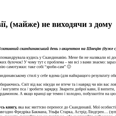
ї, (майже) не виходячи з дому
’єктивний скандинавський день з акцентом на Швецію (дуже с
 помандрувала кудись у Скандинавію. Мене би не налякали ні дощі
іжих булочок! У чому тут є проблема – ми всі з вами знаємо: зар
ю самотужки: таке собі “зроби-сам” 🙂
кандинавському стилі у себе вдома (для найкращого результату об
ираючись. Світ від вас нікуди не втече та і навряд чи він вас л
игуляти пса / зробити зарядку. Зварити доброї кави, її випити, 
рдамоном. А якщо вранці ще темно і холодно, побухкотіти на цю 
усь книгу,
яка вас миттєво перенесе до Скандинавії. Мої особист
авгодно Фредріка Бакмана, Ульфа Старка, Астрід Ліндгрен… (зуп