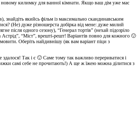
ок і новому килимку для ванної кімнати. Якщо ваш дім уже має
в), знайдіть якийсь фільм із максимально скандинавським
ися? (Не) дуже різношерста добірка від мене: дуже милий
тягне після одного сезону), “Генерал тортів” (нехай підозріло
а Астрід”, “Міст”, врешті-решт! Варіантів повно для кожного 🙂
мовити. Оберіть найдивнішу (як вам варіант піци з
 здалося! Так і є 🙂 Саме тому так важливо перериватися і
 книжки самі себе не прочитають!) А ще ж їжею можна ділитися з